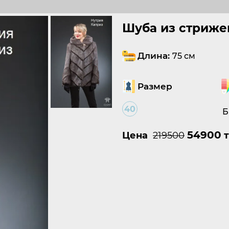
Шуба из стриже
Длина:
75 см
Размер
40
Б
54900
Цена
219500
т