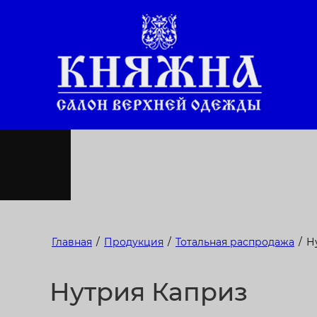
Главная
/
Продукция
/
Тотальная распродажа
/
Н
Нутрия Каприз